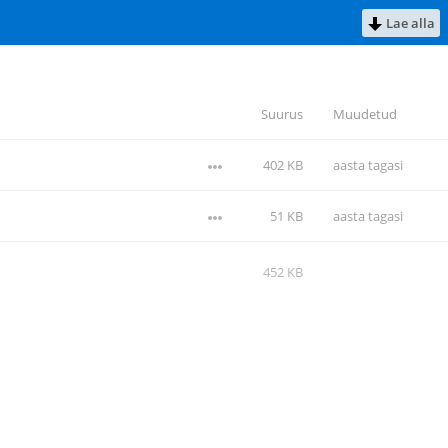
Lae alla
Suurus
Muudetud
402 KB
aasta tagasi
51 KB
aasta tagasi
452 KB