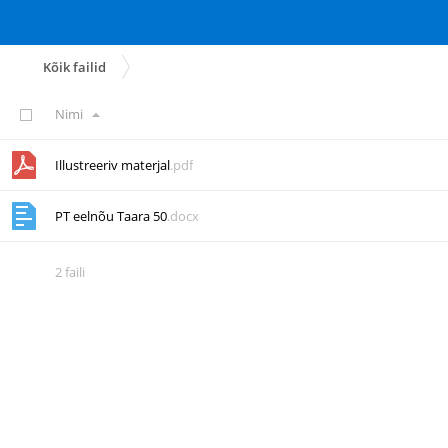
Kõik failid
Nimi
Illustreeriv materjal
.pdf
PT eelnõu Taara 50
.docx
2 faili